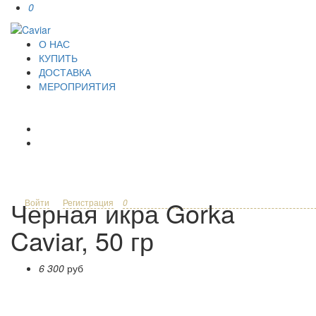
0
О НАС
КУПИТЬ
ДОСТАВКА
МЕРОПРИЯТИЯ
Черная икра Gorka
Войти
Регистрация
0
Caviar, 50 гр
6 300
руб