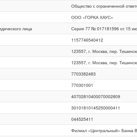
Общество с ограниченной отве
ООО «ГОРКА ХАУС»
идического лица
Серия 77 № 017181596 от 15 ию
1157746540412
123557, г. Москва, пер. Тишинский
123557, г. Москва, пер. Тишинский
7703382483
770301001
40702810400070002809
30101810145250000411
044525411
Филиал «Центральный» Банка В